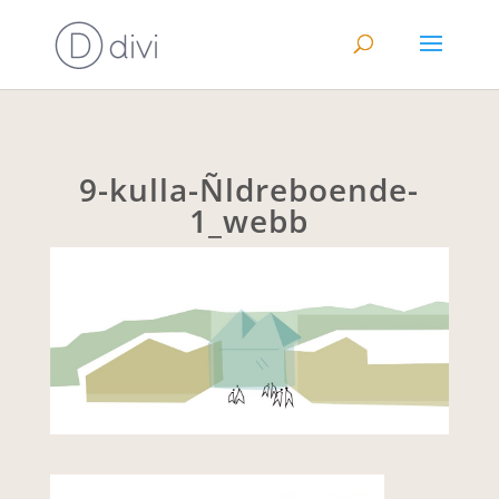
9-kulla-Ñldreboende-
1_webb